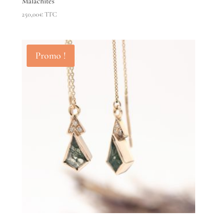
Malachites
250,00
€
TTC
Promo !