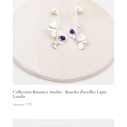
Collection Botanica insolite : Boucles d’oreilles Lapis-
Lazulis
250,00
€
TTC