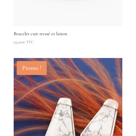
Bracelet cuir tressé et laiton
95,00
€
TTC
Promo !