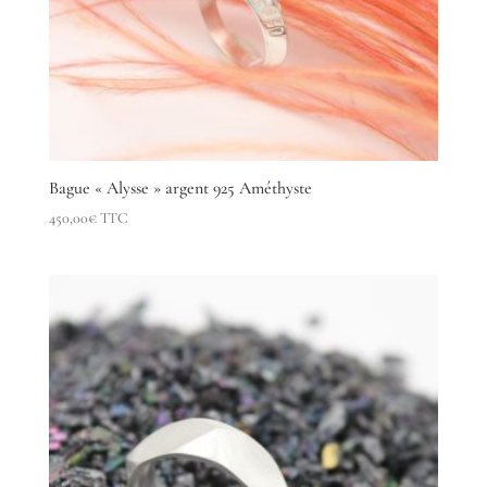
Bague « Alysse » argent 925 Améthyste
450,00
€
TTC