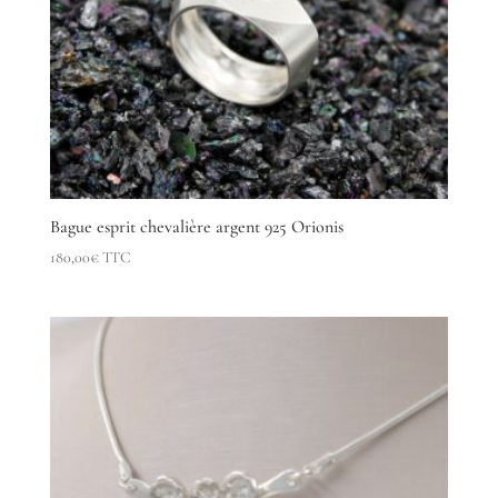
Bague esprit chevalière argent 925 Orionis
180,00
€
TTC