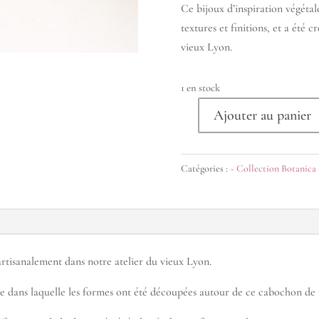
Ce bijoux d’inspiration végétal
textures et finitions, et a été c
vieux Lyon.
1 en stock
Ajouter au panier
quantité
de
Collection
Catégories :
~ Collection Botanica 
Botanica
insolite
:
Collier
Citrine
 artisanalement dans notre atelier du vieux Lyon.
e dans laquelle les formes ont été découpées autour de ce cabochon de C