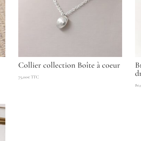
Collier collection Boîte à coeur
B
d
75,00
€
TTC
80,