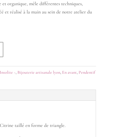
e et organique, mêle différentes techniques,
réé et réalisé à la main au sein de notre atelier du
Insolite ~
,
Bijouterie artisanale lyon
,
En avant
,
Pendentif
itrine taillé en forme de triangle.