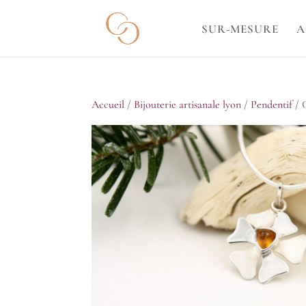
SUR-MESURE
A
Accueil
/
Bijouterie artisanale lyon
/
Pendentif
/ C