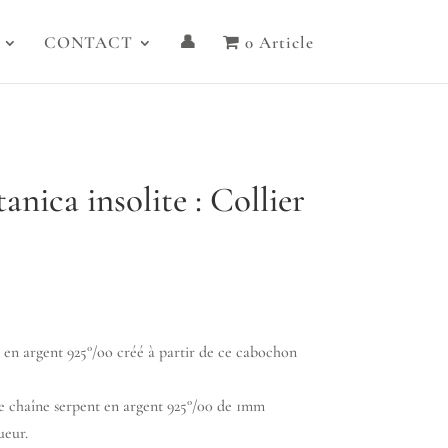
CONTACT
👤
0 Article
anica insolite : Collier
e en argent 925°/oo créé à partir de ce cabochon
une chaîne serpent en argent 925°/00 de 1mm
ueur.