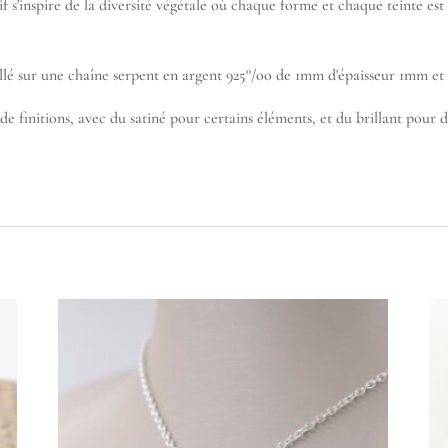
tif s'inspire de la diversité végétale où chaque forme et chaque teinte
llé sur une chaîne serpent en argent 925°/oo de 1mm d'épaisseur 1mm et
 finitions, avec du satiné pour certains éléments, et du brillant pour d'a