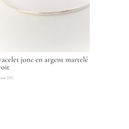
racelet jonc en argent martelé
roit
00
€
TTC