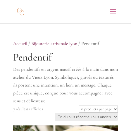
Accueil
/
Bijouterie artisanale lyon
/ Pendentif
Pendentif
Des pendentifs en argent massif créés à la main dans mon
atelier du Vieux Lyon. Symboliques, gravés ou texturés,
ils portent une intention, un lien, un message. Chaque
pièce est unique, conçue pour vous accompagner avec
sens et délicatesse.
Trié
7 résultats affichés
du
plus