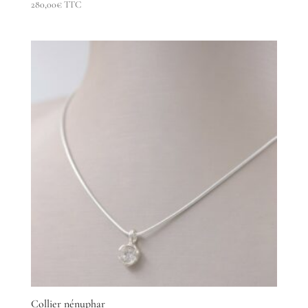
280,00
€
TTC
Collier nénuphar