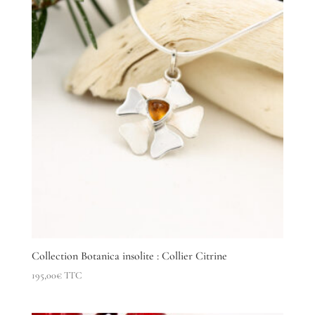
récent
au
plus
ancien
Collection Botanica insolite : Collier Citrine
195,00
€
TTC