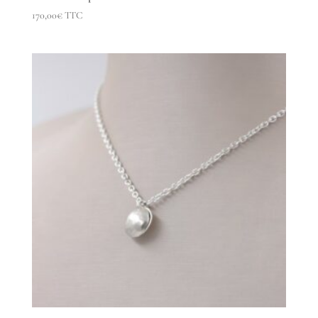
170,00
€
TTC