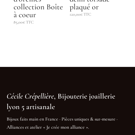
collection Boîte
plaqué or
à coeur
120,00
€
TTC
85,00
€
TTC
Cécile Crépellière
, Bijouterie joaillerie
lyon 5 artisanale
Bijoux faits main en France · Pièces uniques & sur-mesure ·
Alliances et atelier « Je crée mon alliance ».