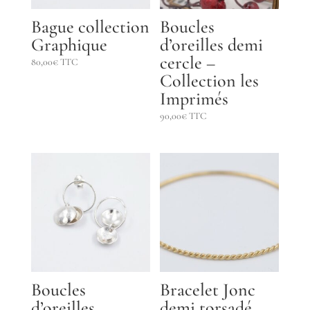
Bague collection
Boucles
Graphique
d’oreilles demi
cercle –
80,00
€
TTC
Collection les
Imprimés
90,00
€
TTC
Boucles
Bracelet Jonc
d’oreilles
demi torsadé