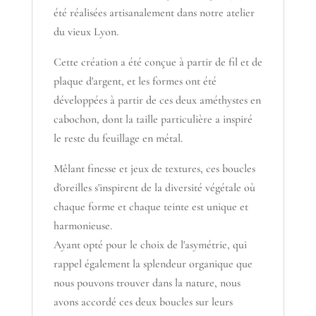
été réalisées artisanalement dans notre atelier
du vieux Lyon.
Cette création a été conçue à partir de fil et de
plaque d'argent, et les formes ont été
développées à partir de ces deux améthystes en
cabochon, dont la taille particulière a inspiré
le reste du feuillage en métal.
Mêlant finesse et jeux de textures, ces boucles
d'oreilles s'inspirent de la diversité végétale où
chaque forme et chaque teinte est unique et
harmonieuse.
Ayant opté pour le choix de l'asymétrie, qui
rappel également la splendeur organique que
nous pouvons trouver dans la nature, nous
avons accordé ces deux boucles sur leurs