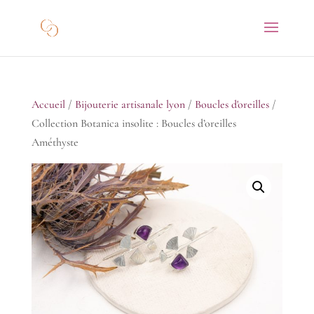
Accueil
/
Bijouterie artisanale lyon
/
Boucles d'oreilles
/
Collection Botanica insolite : Boucles d’oreilles
Améthyste