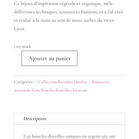
Ce bijoux d’inspiration végétale et organique, mêle
différentes techniques, textures et finitions, et a été créé
et réalisé à la main au sein de notre atelier du vieux
Lyon.
1 en stock
Ajouter au panier
quantité
de
Collection
Catégories :
~ Collection Botanica Insolite ~
,
Bijouterie
Botanica
artisanale lyon
,
Boucles d'oreilles
,
En avant
insolite
:
Boucles
Description
d'oreilles
Améthyste
Ces boucles d'oreilles uniques en argent 925 ont