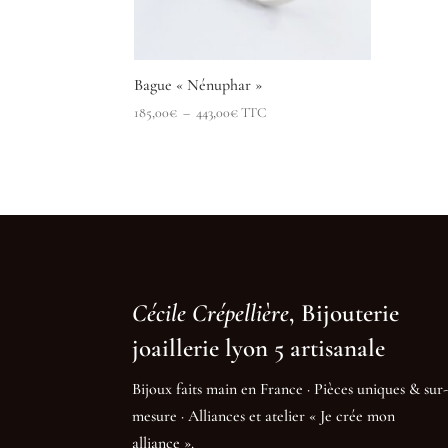
Bague « Nénuphar »
Plage
185,00
€
–
443,00
€
TTC
de
prix :
185,00€
à
443,00€
Cécile Crépellière
, Bijouterie
joaillerie lyon 5 artisanale
Bijoux faits main en France · Pièces uniques & sur-
mesure · Alliances et atelier « Je crée mon
alliance ».