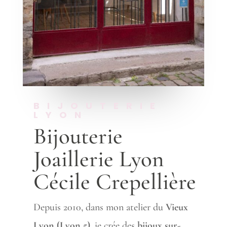
BIJOUTERIE
LYON
Bijouterie
Joaillerie Lyon
Cécile Crepellière
Depuis 2010, dans mon atelier du
Vieux
Lyon (Lyon 5)
, je crée des
bijoux sur-