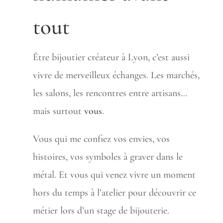
tout
Être bijoutier créateur à Lyon, c’est aussi
vivre de merveilleux échanges. Les marchés,
les salons, les rencontres entre artisans…
mais surtout
vous
.
Vous qui me confiez vos envies, vos
histoires, vos symboles à graver dans le
métal. Et vous qui venez vivre un moment
hors du temps à l’atelier pour découvrir ce
métier lors d’un stage de bijouterie.