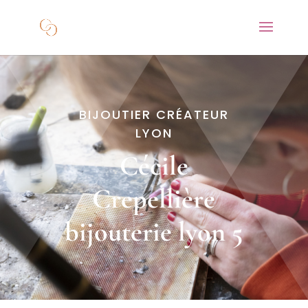
BIJOUTIER CRÉATEUR
LYON
Cécile
Crepellière
bijouterie lyon 5