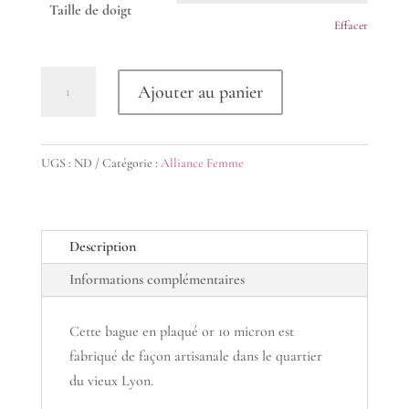
Taille de doigt
Effacer
quantité
Ajouter au panier
de
Bague
fine
UGS :
ND
Catégorie :
Alliance Femme
torsadée
plaqué
or
Description
Informations complémentaires
Cette bague en plaqué or 10 micron est
fabriqué de façon artisanale dans le quartier
du vieux Lyon.