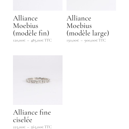
Alliance
Alliance
Moebius
Moebius
(modèle fin)
(modèle large)
Plage
Plage
120,00
€
–
485,00
€
TTC
150,00
€
–
900,00
€
TTC
de
de
prix :
prix :
120,00€
150,00€
à
à
485,00€
900,00€
Alliance fine
ciselée
Plage
225,00
€
–
565,00
€
TTC