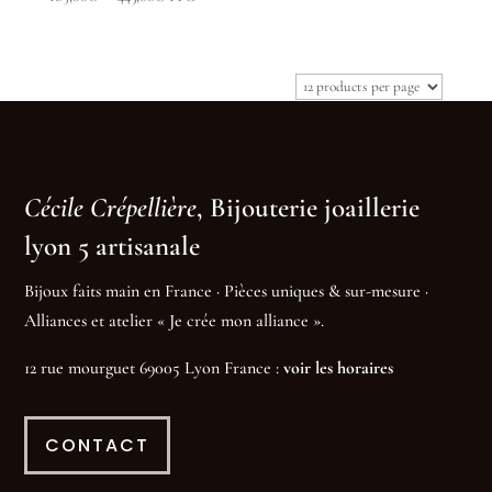
de
prix :
185,00€
à
443,00€
Cécile Crépellière
, Bijouterie joaillerie
lyon 5 artisanale
Bijoux faits main en France · Pièces uniques & sur-mesure ·
Alliances et atelier « Je crée mon alliance ».
12 rue mourguet 69005 Lyon France :
voir les horaires
CONTACT