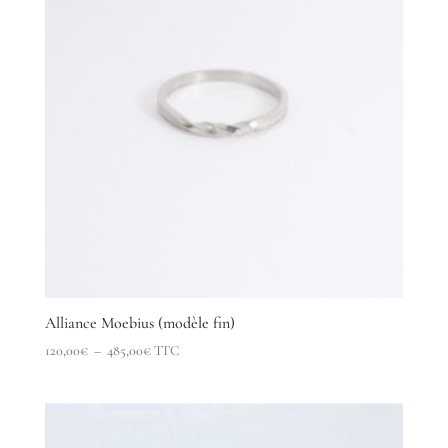
Alliance Moebius (modèle fin)
Plage
120,00
€
–
485,00
€
TTC
de
prix :
120,00€
à