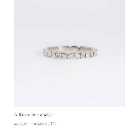
Alliance fine ciselée
Plage
225,00
€
–
565,00
€
TTC
de
prix :