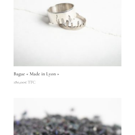
Bague « Made in Lyon »
180,00
€
TTC