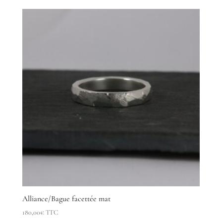
prix :
150,00€
à
900,00€
Alliance/Bague facettée mat
180,00
€
TTC