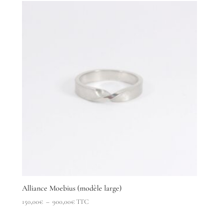
225,00€
à
565,00€
Alliance Moebius (modèle large)
Plage
150,00
€
–
900,00
€
TTC
de