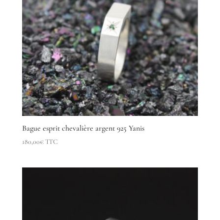
Bague esprit chevalière argent 925 Yanis
180,00
€
TTC