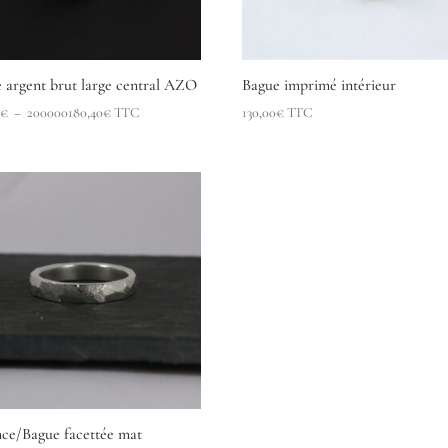
 argent brut large central AZO
Bague imprimé intérieur
Plage
0
€
–
200000180,40
€
TTC
130,00
€
TTC
de
prix :
180,00€
à
200000180,40€
nce/Bague facettée mat