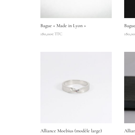
Bague « Made in Lyon »
Bague
180,00
€
TTC
180,0
Alliance Moebius (modèle large)
Allia