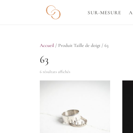
SUR-MESURE
A
Accueil
/ Produit Taille de doigt / 63
63
Trié
6 résultats affichés
du
plus
récent
au
plus
ancien