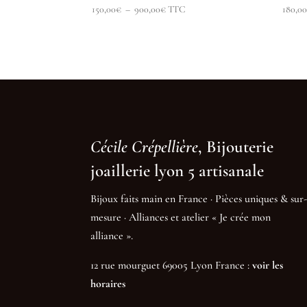
Plage
150,00
€
–
900,00
€
TTC
180,0
de
prix :
150,00€
à
900,00€
Cécile Crépellière
, Bijouterie
joaillerie lyon 5 artisanale
Bijoux faits main en France · Pièces uniques & sur-
mesure · Alliances et atelier « Je crée mon
alliance ».
12 rue mourguet 69005 Lyon France :
voir les
horaires