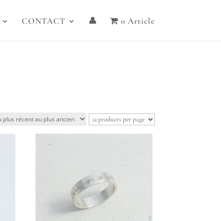
CONTACT
👤
0 Article