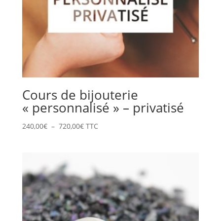
Cours de bijouterie
« personnalisé » – privatisé
Plage
240,00
€
–
720,00
€
TTC
de
prix :
240,00€
à
720,00€