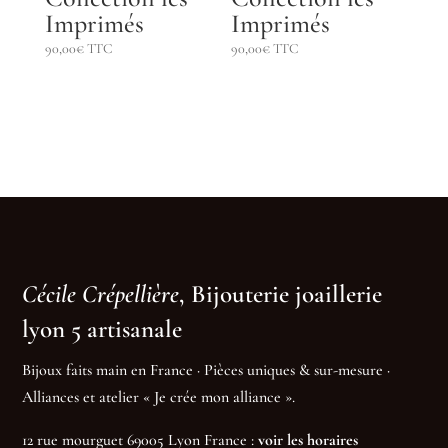
Imprimés
Imprimés
90,00
€
TTC
90,00
€
TTC
Cécile Crépellière
, Bijouterie joaillerie
lyon 5 artisanale
Bijoux faits main en France · Pièces uniques & sur-mesure ·
Alliances et atelier « Je crée mon alliance ».
12 rue mourguet 69005 Lyon France :
voir les horaires