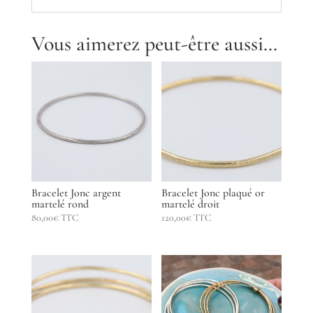
Vous aimerez peut-être aussi…
Bracelet Jonc argent
Bracelet Jonc plaqué or
martelé rond
martelé droit
80,00
€
TTC
120,00
€
TTC