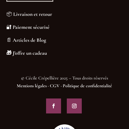
📦
Livraison et retour
🔐
Paiement sécurisé
📄
Articles de Blog
🎁
J’offre un cadeau
© Cécile Crépellière 2025 – Tous droits réservés
Mentions légales
·
CGV
·
Politique de confidentialité