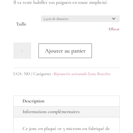
Il va venir habiller vos poignets en toute simplicité.
Taille
Effacer
quantité
Ajouter au panier
de
Bracelet
Jonc
UGS :
ND
Catégories :
Bijouterie artisanale lyon
,
Bracelet
plaqué
or
seul
Description
ciselé
feuille
Informations complémentaires
Ce jonc en plaqué or 5 microns est fabriqué de