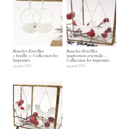
Boucles d’oreilles
Boucles d’oreilles
« feuille »- Collection les
inspiration orientale –
Imprimés
Collection les Imprimés
75,00
€
TTC
90,00
€
TTC