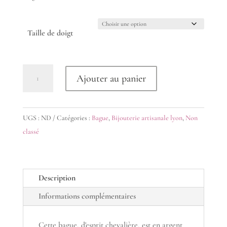
Taille de doigt
quantité
Ajouter au panier
de
Bague
esprit
UGS :
ND
Catégories :
Bague
,
Bijouterie artisanale lyon
,
Non
chevalière
classé
argent
925
Leonis
Description
Informations complémentaires
Cette bague, d'esprit chevalière, est en argent