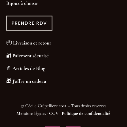
Bijoux à choisir
PRENDRE RDV
📦
Livraison et retour
🔐
Paiement sécurisé
📄
Articles de Blog
🎁
J’offre un cadeau
© Cécile Crépellière 2025 – Tous droits réservés
Mentions légales
·
CGV
·
Politique de confidentialité