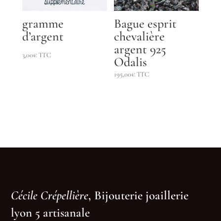
gramme
Bague esprit
d’argent
chevalière
argent 925
3,00
€
TTC
Odalis
195,00
€
TTC
Cécile Crépellière
, Bijouterie joaillerie
lyon 5 artisanale