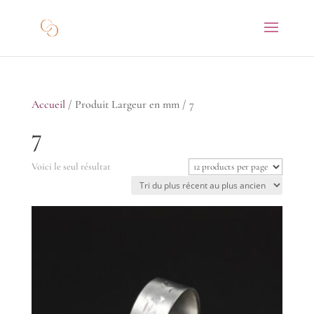
Accueil
/ Produit Largeur en mm / 7
7
Voici le seul résultat